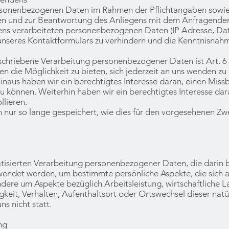
sonenbezogenen Daten im Rahmen der Pflichtangaben sowie de
en und zur Beantwortung des Anliegens mit dem Anfragenden 
ns verarbeiteten personenbezogenen Daten (IP Adresse, Da
unseres Kontaktformulars zu verhindern und die Kenntnisnah
schriebene Verarbeitung personenbezogener Daten ist Art. 6 A
hnen die Möglichkeit zu bieten, sich jederzeit an uns wenden z
naus haben wir ein berechtigtes Interesse daran, einen Miss
u können. Weiterhin haben wir ein berechtigtes Interesse da
lieren.
 nur so lange gespeichert, wie dies für den vorgesehenen Zw
atisierten Verarbeitung personenbezogener Daten, die darin b
det werden, um bestimmte persönliche Aspekte, die sich au
dere um Aspekte bezüglich Arbeitsleistung, wirtschaftliche L
igkeit, Verhalten, Aufenthaltsort oder Ortswechsel dieser nat
ns nicht statt.
ng