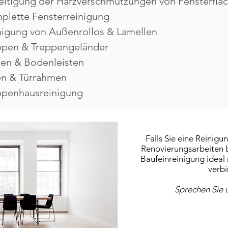
eitigung der Harzverschmutzungen von Fensterflä
plette Fensterreinigung
nigung von Außenrollos & Lamellen
ppen & Treppengeländer
en & Bodenleisten
en & Türrahmen
ppenhausreinigung
Falls Sie eine Reinigu
Renovierungsarbeiten be
Baufeinreinigung ideal
verbi
Sprechen Sie u