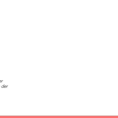
er
 der