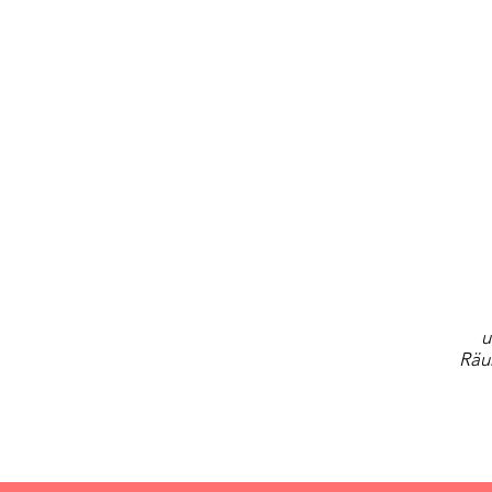
u
Räu