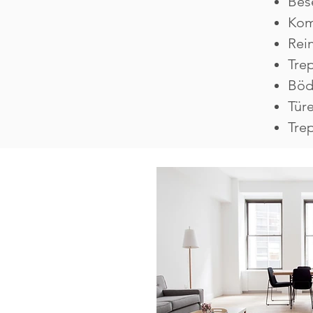
Bes
Kom
Rei
Tre
Böd
Tür
Tre